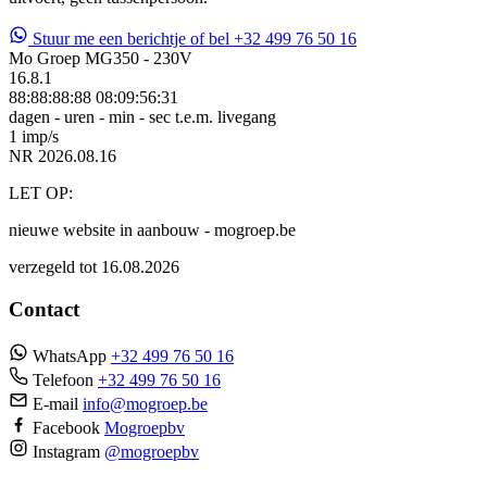
Stuur me een berichtje
of bel +32 499 76 50 16
Mo Groep
MG350 - 230V
16.8.1
88:88:88:88
08:09:56:30
dagen - uren - min - sec
t.e.m. livegang
1 imp/s
NR 2026.08.16
LET OP:
nieuwe website in aanbouw - mogroep.be
verzegeld tot 16.08.2026
Contact
WhatsApp
+32 499 76 50 16
Telefoon
+32 499 76 50 16
E-mail
info@mogroep.be
Facebook
Mogroepbv
Instagram
@mogroepbv